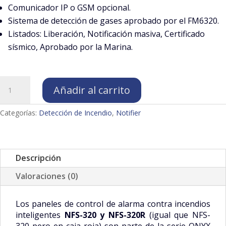
Comunicador IP o GSM opcional.
Sistema de detección de gases aprobado por el FM6320.
Listados: Liberación, Notificación masiva, Certificado
sísmico, Aprobado por la Marina.
NFS-
Añadir al carrito
320
Panel
Categorías:
Detección de Incendio
,
Notifier
incendio
Direccionable
Notifier
cantidad
Descripción
Valoraciones (0)
Los paneles de control de alarma contra incendios
inteligentes
NFS-320
y NFS-320R
(igual que NFS-